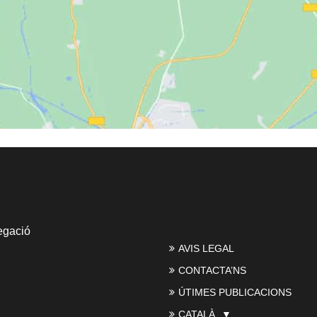
Feu clic per acceptar màrqueting galetes i
activar aquest contingut
egació
AVIS LEGAL
CONTACTA’NS
ÚTIMES PUBLICACIONS
CATALÀ