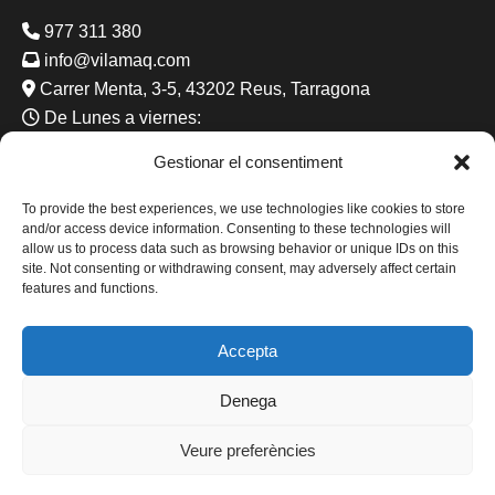
977 311 380
info@vilamaq.com
Carrer Menta, 3-5, 43202 Reus, Tarragona
De Lunes a viernes:
8:00 - 13:00 15:00 - 19:00
Gestionar el consentiment
Sabado: 8:00 - 15:00
To provide the best experiences, we use technologies like cookies to store
and/or access device information. Consenting to these technologies will
allow us to process data such as browsing behavior or unique IDs on this
site. Not consenting or withdrawing consent, may adversely affect certain
Financiado por la Unión Europea - NextGenerationEU
features and functions.
Accepta
Denega
Veure preferències
®VILAMAQ.COM
2026 | DISEÑADO Y DESARROLLADO
POR
EPIC SOLUTIONS