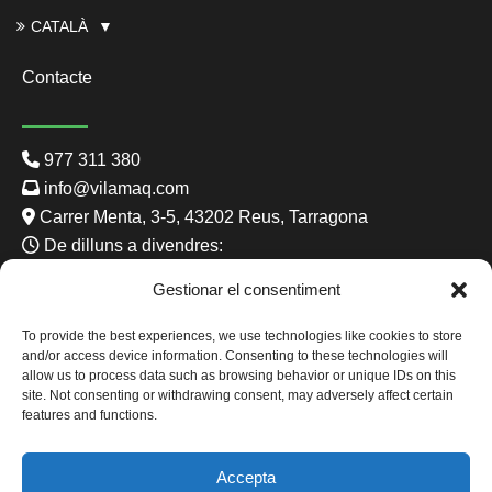
CATALÀ
Contacte
977 311 380
info@vilamaq.com
Carrer Menta, 3-5, 43202 Reus, Tarragona
De dilluns a divendres:
8:00 - 13:00 15:00 - 19:00
Gestionar el consentiment
Dissabte: 8:00 - 15:00
To provide the best experiences, we use technologies like cookies to store
and/or access device information. Consenting to these technologies will
allow us to process data such as browsing behavior or unique IDs on this
site. Not consenting or withdrawing consent, may adversely affect certain
Finançat per la Unió Europea - NextGenerationEU
features and functions.
Accepta